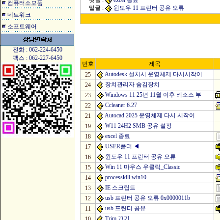
윗글 :
excel 종료
컴퓨터소모품
밑글 :
윈도우 11 프린터 공유 오류
네트워크
소프트웨어
전화 : 062-224-6450
팩스 : 062-227-6450
번호
제목
Autodesk 설치시 운영체제 다시시작이
25
장치관리자 숨김장치
24
Windows 11 25년 11월 이후 리소스 부
23
Ccleaner 6.27
22
Autocad 2025 운영체제 다시 시작이
21
W11 24H2 SMB 공유 설정
19
excel 종료
18
USER폴더
◀
17
윈도우 11 프린터 공유 오류
16
Win 11 마우스 우클릭_Classic
15
processkill win10
14
IE 스크립트
13
usb 프린터 공유 오류 0x0000011b
12
usb 프린터 공유
11
Trim 끄기
10