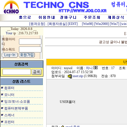
[원격요청]
.
[회원자료실]
[EDIT]
[Win98]
[Win2000]
[Win7]
[win
__Today:
2026.8.8 __
Your
ip : 216.73.217.93
[
회원아이
광고성 글이나 불
디
패스워드
U
아이디 : toysol 이름 :
차니
번호 : 17 조회 : 
업로드 : 2024-07-17 15:52:58
첨부파일 :
user.zip
(1.99KB) 전송 : 870
컴퓨터
모니터
잉크/토너-소모품
USER폴더
컴퓨터본체부품
스케너
프린터