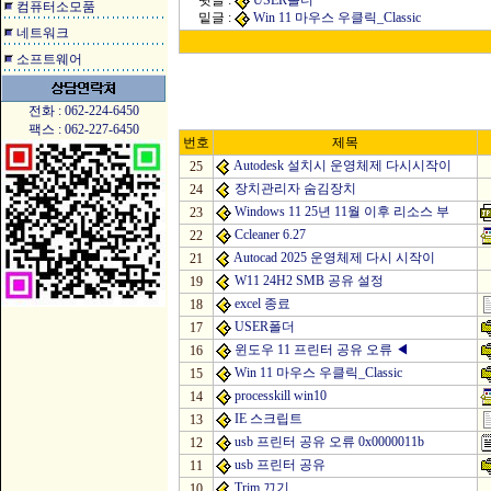
윗글 :
USER폴더
컴퓨터소모품
밑글 :
Win 11 마우스 우클릭_Classic
네트워크
소프트웨어
전화 : 062-224-6450
팩스 : 062-227-6450
번호
제목
Autodesk 설치시 운영체제 다시시작이
25
장치관리자 숨김장치
24
Windows 11 25년 11월 이후 리소스 부
23
Ccleaner 6.27
22
Autocad 2025 운영체제 다시 시작이
21
W11 24H2 SMB 공유 설정
19
excel 종료
18
USER폴더
17
윈도우 11 프린터 공유 오류
◀
16
Win 11 마우스 우클릭_Classic
15
processkill win10
14
IE 스크립트
13
usb 프린터 공유 오류 0x0000011b
12
usb 프린터 공유
11
Trim 끄기
10