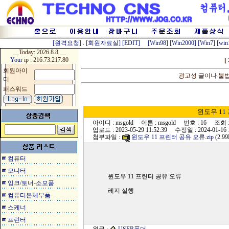
[원격요청]
.
[회원자료실]
[EDIT]
[Win98]
[Win2000]
[Win7]
[win
__Today:
2026.8.8 __
Your
ip : 216.73.217.80
[
회원아이
광고성 글이나 불
디
패스워드
윈도우 11
아이디 : msgold 이름 : msgold 번호 : 16 조회 : 
업로드 : 2023-05-29 11:52:39 수정일 : 2024-01-16 1
첨부파일 :
윈도우 11 프린터 공유 오류.zip
(2.9
컴퓨터
모니터
윈도우 11 프린터 공유 오류
잉크/토너-소모품
레지 실행
컴퓨터본체부품
스케너
프린터