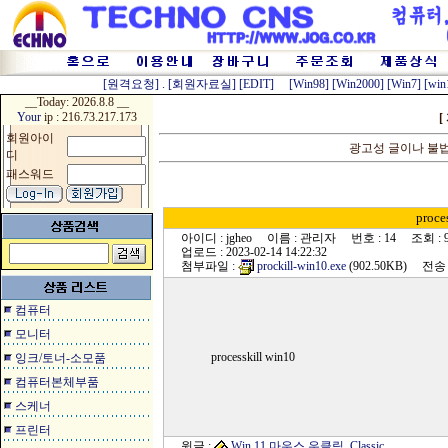
[원격요청]
.
[회원자료실]
[EDIT]
[Win98]
[Win2000]
[Win7]
[win
__Today:
2026.8.8 __
Your
ip : 216.73.217.173
[
회원아이
광고성 글이나 불
디
패스워드
proce
아이디 : jgheo 이름 : 관리자 번호 : 14 조회 : 9
업로드 : 2023-02-14 14:22:32
첨부파일 :
prockill-win10.exe
(902.50KB) 전송 :
컴퓨터
모니터
processkill win10
잉크/토너-소모품
컴퓨터본체부품
스케너
프린터
윗글 :
Win 11 마우스 우클릭_Classic