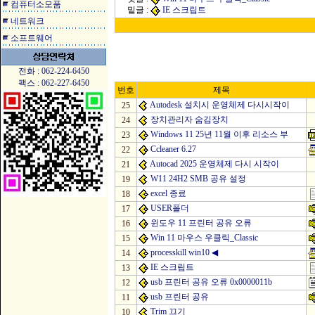
컴퓨터소모품
밑글 :
IE 스크립트
네트워크
소프트웨어
전화 : 062-224-6450
팩스 : 062-227-6450
번호
제목
Autodesk 설치시 운영체제 다시시작이
25
장치관리자 숨김장치
24
Windows 11 25년 11월 이후 리소스 부
23
Ccleaner 6.27
22
Autocad 2025 운영체제 다시 시작이
21
W11 24H2 SMB 공유 설정
19
excel 종료
18
USER폴더
17
윈도우 11 프린터 공유 오류
16
Win 11 마우스 우클릭_Classic
15
processkill win10
◀
14
IE 스크립트
13
usb 프린터 공유 오류 0x0000011b
12
usb 프린터 공유
11
Trim 끄기
10